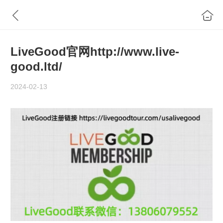
LiveGood官网http://www.live-
good.ltd/
2024-02-13