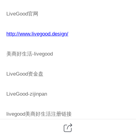
LiveGood官网
http://www.livegood.design/
美商好生活-livegood
LiveGood资金盘
LiveGood-zijinpan
livegood美商好生活注册链接
https://livegoodtour.com/usalivegood